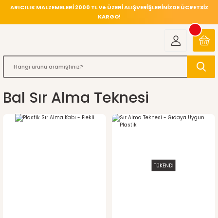
ARICILIK MALZEMELERİ 2000 TL ve ÜZERİ ALIŞVERİŞLERİNİZDE ÜCRETSİZ
KARGO!
Bal Sır Alma Teknesi
TÜKENDİ