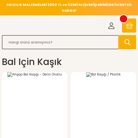
ARICILIK MALZEMELERİ 2000 TL ve ÜZERİ ALIŞVERİŞLERİNİZDE ÜCRETSİZ
KARGO!
Bal Için Kaşık