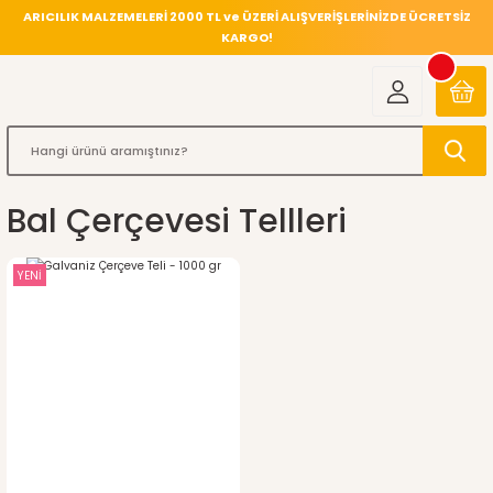
ARICILIK MALZEMELERİ 2000 TL ve ÜZERİ ALIŞVERİŞLERİNİZDE ÜCRETSİZ
KARGO!
Bal Çerçevesi Tellleri
YENİ