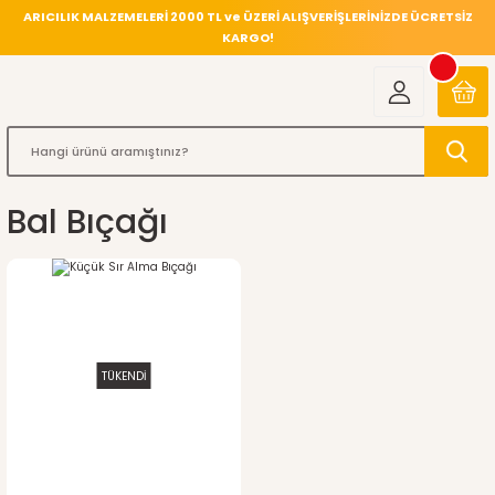
ARICILIK MALZEMELERİ 2000 TL ve ÜZERİ ALIŞVERİŞLERİNİZDE ÜCRETSİZ
KARGO!
Bal Bıçağı
TÜKENDİ