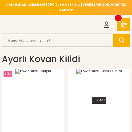
ARICILIK MALZEMELERİ 2000 TL ve ÜZERİ ALIŞVERİŞLERİNİZDE ÜCRETSİZ
KARGO!
Ayarlı Kovan Kilidi
YENİ
TÜKENDİ