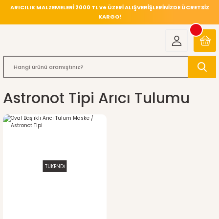
ARICILIK MALZEMELERİ 2000 TL ve ÜZERİ ALIŞVERİŞLERİNİZDE ÜCRETSİZ
KARGO!
Astronot Tipi Arıcı Tulumu
TÜKENDİ