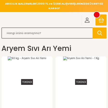
ARICILIK MALZEMELERİ 2000 TL ve ÜZERİ ALIŞVERİŞLERİNİZDE ÜCRETSİZ
KARGO!
Aryem Sıvı Arı Yemi
TÜKENDİ
TÜKENDİ