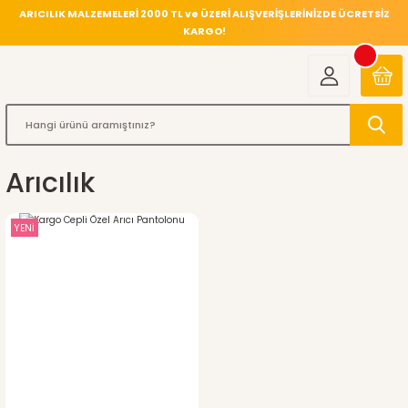
ARICILIK MALZEMELERİ 2000 TL ve ÜZERİ ALIŞVERİŞLERİNİZDE ÜCRETSİZ
KARGO!
Arıcılık
YENİ