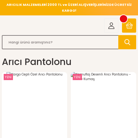
ARICILIK MALZEMELERİ 2000 TL ve ÜZERİ ALIŞVERİŞLERİNİZDE ÜCRETSİZ
KARGO!
Arıcı Pantolonu
YENİ
YENİ