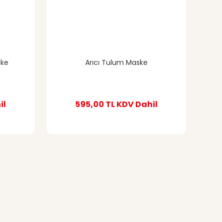
ske
Arıcı Tulum Maske
il
595,00 TL
KDV Dahil