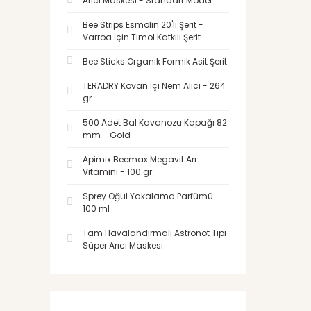
Arıcı Maskesi - Standart Model
Bee Strips Esmolin 20'li Şerit -
Varroa İçin Timol Katkılı Şerit
Bee Sticks Organik Formik Asit Şerit
TERADRY Kovan İçi Nem Alıcı - 264
gr
500 Adet Bal Kavanozu Kapağı 82
mm - Gold
Apimix Beemax Megavit Arı
Vitamini - 100 gr
Sprey Oğul Yakalama Parfümü -
100 ml
Tam Havalandırmalı Astronot Tipi
Süper Arıcı Maskesi