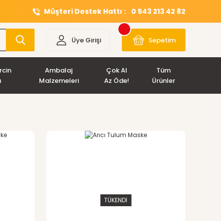
Müşteri Destek Hattı :
0 543 213 42 82
Üye Girişi
Sepetim
rcin
Ambalaj
Çok Al
Tüm
ı
Malzemeleri
Az Öde!
Ürünler
TÜKENDİ