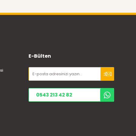
E-Bülten
si
0543 213 42 82