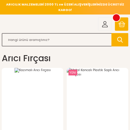
ARICILIK MALZEMELERİ 2000 TL ve ÜZERİ ALIŞVERİŞLERİNİZDE ÜCRETSİZ
KARGO!
Arıcı Fırçası
YENİ
%36
indirim