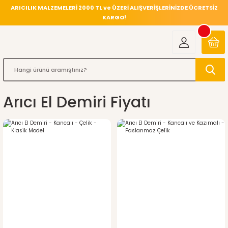
ARICILIK MALZEMELERİ 2000 TL ve ÜZERİ ALIŞVERİŞLERİNİZDE ÜCRETSİZ
KARGO!
Arıcı El Demiri Fiyatı