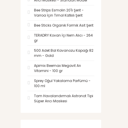
Arıcı Maskesi - Standart Model
Bee Strips Esmolin 20'li Şerit -
Varroa İçin Timol Katkılı Şerit
Bee Sticks Organik Formik Asit Şerit
TERADRY Kovan İçi Nem Alıcı - 264
gr
500 Adet Bal Kavanozu Kapağı 82
mm - Gold
Apimix Beemax Megavit Arı
Vitamini - 100 gr
Sprey Oğul Yakalama Parfümü -
100 ml
Tam Havalandırmalı Astronot Tipi
Süper Arıcı Maskesi