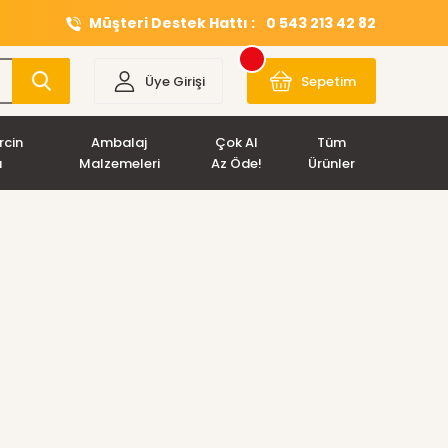
Müşteri Destek Hattı :
0 543 213 42 82
Üye Girişi
Sepetim
rcin
Ambalaj
Çok Al
Tüm
ı
Malzemeleri
Az Öde!
Ürünler