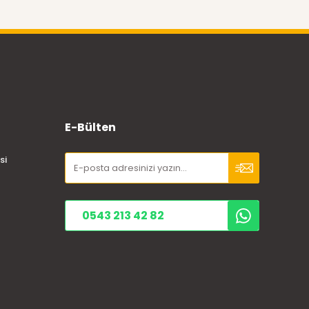
E-Bülten
si
0543 213 42 82