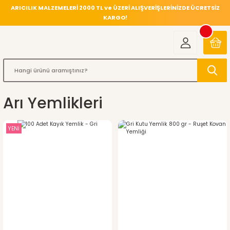
ARICILIK MALZEMELERİ 2000 TL ve ÜZERİ ALIŞVERİŞLERİNİZDE ÜCRETSİZ
KARGO!
Arı Yemlikleri
YENİ