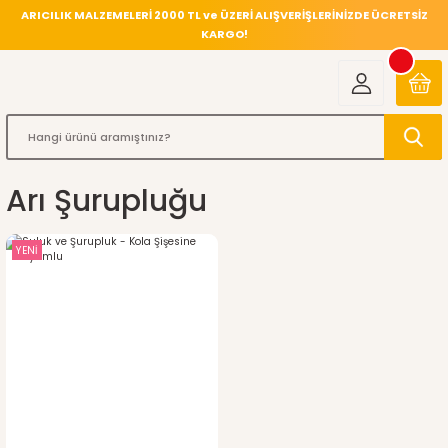
ARICILIK MALZEMELERİ 2000 TL ve ÜZERİ ALIŞVERİŞLERİNİZDE ÜCRETSİZ
KARGO!
Arı Şurupluğu
YENİ