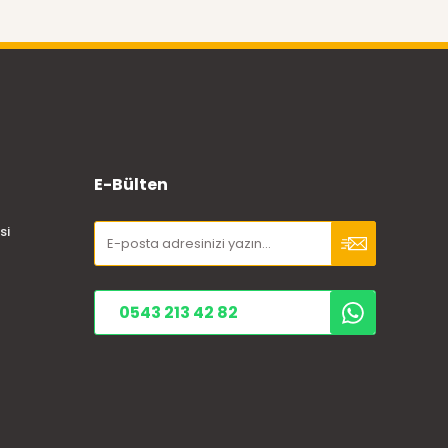
E-Bülten
si
0543 213 42 82