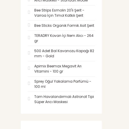
Arıcı Maskesi - Standart Model
Bee Strips Esmolin 20'li Şerit -
Varroa İçin Timol Katkılı Şerit
Bee Sticks Organik Formik Asit Şerit
TERADRY Kovan İçi Nem Alıcı - 264
gr
500 Adet Bal Kavanozu Kapağı 82
mm - Gold
Apimix Beemax Megavit Arı
Vitamini - 100 gr
Sprey Oğul Yakalama Parfümü -
100 ml
Tam Havalandırmalı Astronot Tipi
Süper Arıcı Maskesi