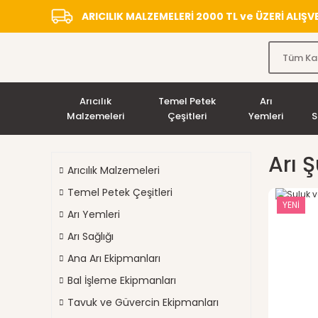
ARICILIK MALZEMELERİ 2000 TL ve ÜZERİ ALIŞ
Arıcılık
Temel Petek
Arı
Malzemeleri
Çeşitleri
Yemleri
S
Arı 
Arıcılık Malzemeleri
Temel Petek Çeşitleri
YENİ
Arı Yemleri
Arı Sağlığı
Ana Arı Ekipmanları
Bal İşleme Ekipmanları
Tavuk ve Güvercin Ekipmanları