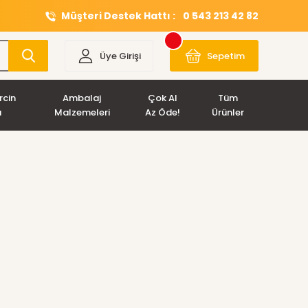
Müşteri Destek Hattı :
0 543 213 42 82
Üye Girişi
Sepetim
rcin
Ambalaj
Çok Al
Tüm
ı
Malzemeleri
Az Öde!
Ürünler