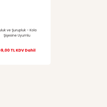
uluk ve Şurupluk - Kola
Şişesine Uyumlu
69,00 TL
KDV Dahil