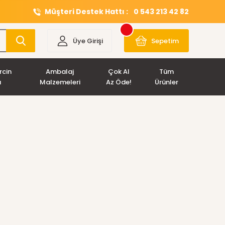
Müşteri Destek Hattı :
0 543 213 42 82
Üye Girişi
Sepetim
rcin
Ambalaj
Çok Al
Tüm
ı
Malzemeleri
Az Öde!
Ürünler