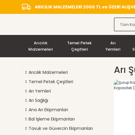
ARICILIK MALZEMELERİ 2000 TL ve ÜZERİ ALIŞ
Arıcılık
Temel Petek
Arı
Malzemeleri
Çeşitleri
Yemleri
S
Arı 
Arıcılık Malzemeleri
Temel Petek Çeşitleri
Arı Yemleri
Arı Sağlığı
Ana Arı Ekipmanları
Bal İşleme Ekipmanları
Tavuk ve Güvercin Ekipmanları