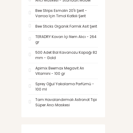
Arıcı Maskesi - Standart Model
Bee Strips Esmolin 20'li Şerit -
Varroa İçin Timol Katkılı Şerit
Bee Sticks Organik Formik Asit Şerit
TERADRY Kovan İçi Nem Alıcı - 264
gr
500 Adet Bal Kavanozu Kapağı 82
mm - Gold
Apimix Beemax Megavit Arı
Vitamini - 100 gr
Sprey Oğul Yakalama Parfümü -
100 ml
Tam Havalandırmalı Astronot Tipi
Süper Arıcı Maskesi