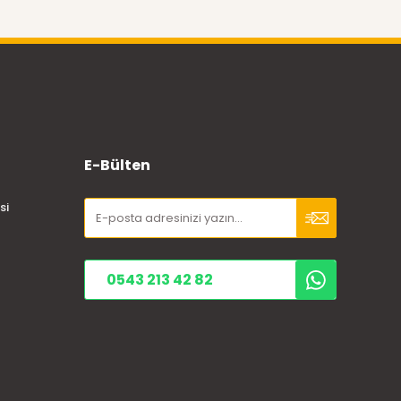
E-Bülten
si
0543 213 42 82