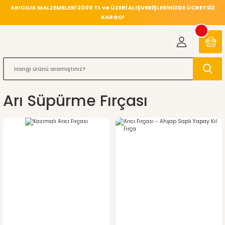
ARICILIK MALZEMELERİ 2000 TL ve ÜZERİ ALIŞVERİŞLERİNİZDE ÜCRETSİZ
KARGO!
Arı Süpürme Fırçası
%36
indirim