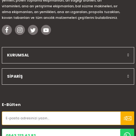
yemleri, polen toplama ekipmanları, arı sağlığı ürünleri, arı
vitaminleri, ana arı yetiştirme ekipmanları, bal süzme makineleri, sır
alma ekipmanları, arı yemlikleri, ana arı ızgaraları, propolis tuzakları,
kovan tabanları ve tüm arıcılık malzemeleri çeşitlerini bulabilirsiniz.
KURUMSAL
SİPARİŞ
E-Bülten
0543 213 42 82