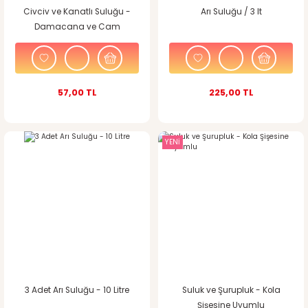
Civciv ve Kanatlı Suluğu -
Arı Suluğu / 3 lt
Damacana ve Cam
Kavanoza Uyumlu
57,00 TL
225,00 TL
YENİ
3 Adet Arı Suluğu - 10 Litre
Suluk ve Şurupluk - Kola
Şişesine Uyumlu