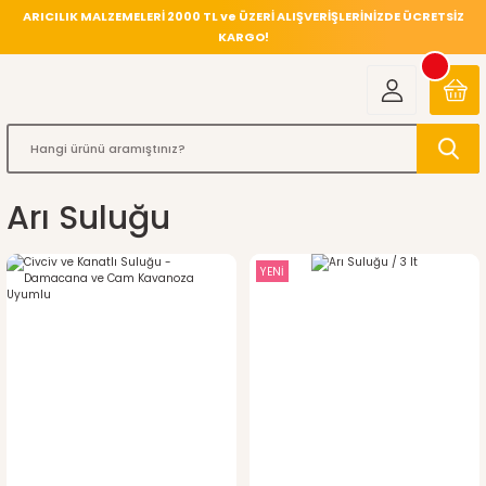
ARICILIK MALZEMELERİ 2000 TL ve ÜZERİ ALIŞVERİŞLERİNİZDE ÜCRETSİZ
KARGO!
Arı Suluğu
YENİ