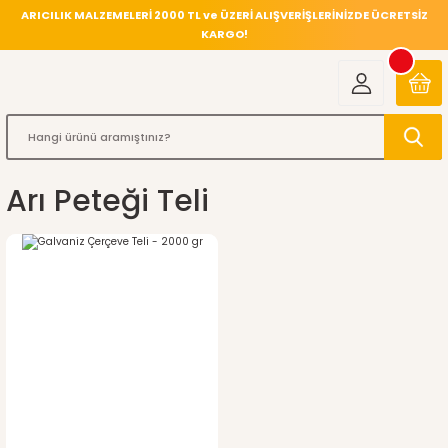
ARICILIK MALZEMELERİ 2000 TL ve ÜZERİ ALIŞVERİŞLERİNİZDE ÜCRETSİZ
KARGO!
Arı Peteği Teli