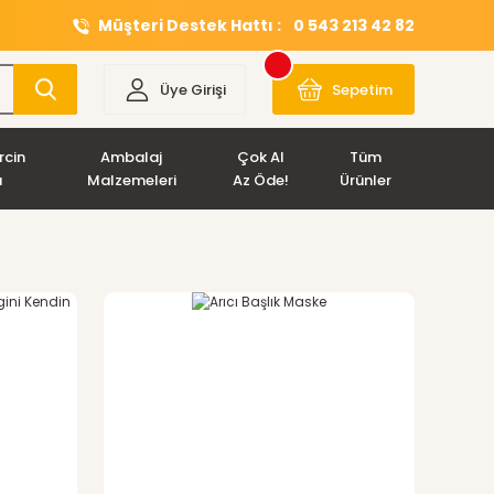
Müşteri Destek Hattı :
0 543 213 42 82
Üye Girişi
Sepetim
rcin
Ambalaj
Çok Al
Tüm
ı
Malzemeleri
Az Öde!
Ürünler