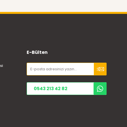
E-Bülten
si
0543 213 42 82