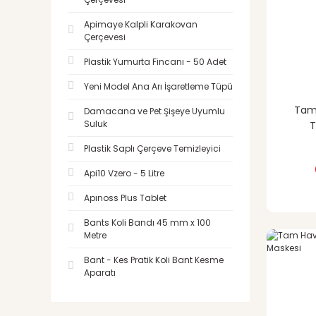
Apimaye Kalpli Karakovan
Çerçevesi
Plastik Yumurta Fincanı - 50 Adet
Yeni Model Ana Arı İşaretleme Tüpü
Tam 
Damacana ve Pet Şişeye Uyumlu
Suluk
T
Plastik Saplı Çerçeve Temizleyici
Api10 Vzero - 5 Litre
Apınoss Plus Tablet
Bants Koli Bandı 45 mm x 100
Metre
Bant - Kes Pratik Koli Bant Kesme
Aparatı