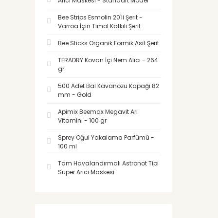
Arıcı Maskesi - Standart Model
Bee Strips Esmolin 20'li Şerit -
Varroa İçin Timol Katkılı Şerit
Bee Sticks Organik Formik Asit Şerit
TERADRY Kovan İçi Nem Alıcı - 264
gr
500 Adet Bal Kavanozu Kapağı 82
mm - Gold
Apimix Beemax Megavit Arı
Vitamini - 100 gr
Sprey Oğul Yakalama Parfümü -
100 ml
Tam Havalandırmalı Astronot Tipi
Süper Arıcı Maskesi