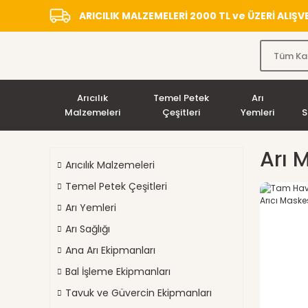
ARICILIK MALZEMELERİ 2000 TL ve ÜZERİ ALIŞ
Arıcılık
Temel Petek
Arı
Malzemeleri
Çeşitleri
Yemleri
S
Arı 
Arıcılık Malzemeleri
Temel Petek Çeşitleri
Arı Yemleri
Arı Sağlığı
Ana Arı Ekipmanları
Bal İşleme Ekipmanları
Tavuk ve Güvercin Ekipmanları