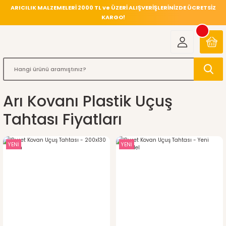
ARICILIK MALZEMELERİ 2000 TL ve ÜZERİ ALIŞVERİŞLERİNİZDE ÜCRETSİZ
KARGO!
Arı Kovanı Plastik Uçuş
Tahtası Fiyatları
YENİ
YENİ