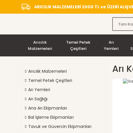
ARICILIK MALZEMELERİ 2000 TL ve ÜZERİ ALIŞ
Arıcılık
Temel Petek
Arı
Malzemeleri
Çeşitleri
Yemleri
S
Arı 
Arıcılık Malzemeleri
Temel Petek Çeşitleri
Arı Yemleri
Arı Sağlığı
Ana Arı Ekipmanları
Bal İşleme Ekipmanları
Tavuk ve Güvercin Ekipmanları