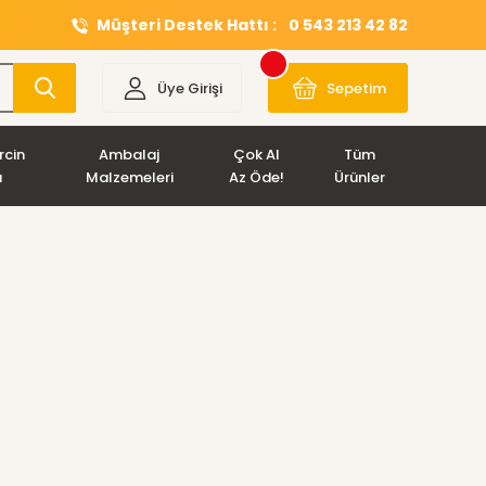
Müşteri Destek Hattı :
0 543 213 42 82
Üye Girişi
Sepetim
rcin
Ambalaj
Çok Al
Tüm
ı
Malzemeleri
Az Öde!
Ürünler