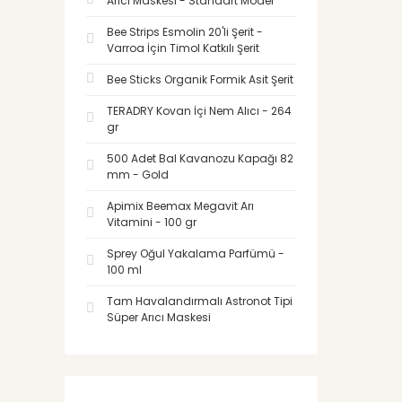
Arıcı Maskesi - Standart Model
Bee Strips Esmolin 20'li Şerit -
Varroa İçin Timol Katkılı Şerit
Bee Sticks Organik Formik Asit Şerit
TERADRY Kovan İçi Nem Alıcı - 264
gr
500 Adet Bal Kavanozu Kapağı 82
mm - Gold
Apimix Beemax Megavit Arı
Vitamini - 100 gr
Sprey Oğul Yakalama Parfümü -
100 ml
Tam Havalandırmalı Astronot Tipi
Süper Arıcı Maskesi