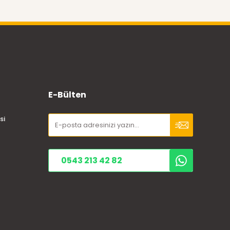
E-Bülten
si
0543 213 42 82