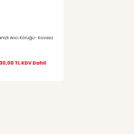
nizli Arıcı Körüğü- Kovasız
30,00 TL
KDV Dahil