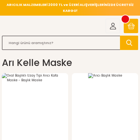
ARICILIK MALZEMELERİ 2000 TL ve ÜZERİ ALIŞVERİŞLERİNİZDE ÜCRETSİZ
KARGO!
Arı Kelle Maske