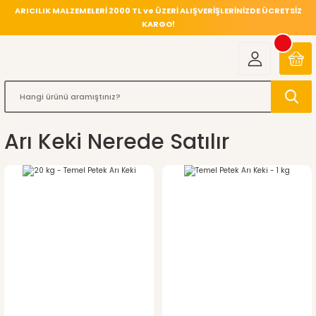
ARICILIK MALZEMELERİ 2000 TL ve ÜZERİ ALIŞVERİŞLERİNİZDE ÜCRETSİZ
KARGO!
Arı Keki Nerede Satılır