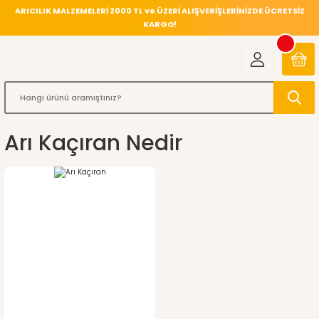
ARICILIK MALZEMELERİ 2000 TL ve ÜZERİ ALIŞVERİŞLERİNİZDE ÜCRETSİZ
KARGO!
Arı Kaçıran Nedir