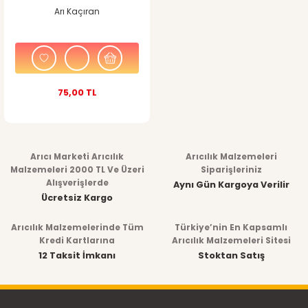
Suluklar
Arı Kaçıran
Güvercin Ekipmanları
Kovanlar & Kovan
Ekipmanları
Büyükbaş Hayvancılık
Malzemeleri
Kovan Tabanları &
75,00 TL
Kovan Kapakları
Polen Toplama
Ekipmanları
Arıcı Marketi Arıcılık
Arıcılık Malzemeleri
Malzemeleri 2000 TL Ve Üzeri
Siparişleriniz
Arı Maskotlu Hediyelik
Alışverişlerde
Ürünler
Aynı Gün Kargoya Verilir
Ücretsiz Kargo
Eğitici Arıcılık Kitapları
Arıcılık Malzemelerinde Tüm
Türkiye’nin En Kapsamlı
Kredi Kartlarına
Arıcılık Malzemeleri Sitesi
Bal & Polen & Propolis
12 Taksit İmkanı
Stoktan Satış