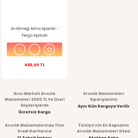
Arı Ekmeği Alma Aparatı -
Perga Aparatı
455,00 TL
Arıcı Marketi Arıcılık
Arıcılık Malzemeleri
Malzemeleri 2000 TL Ve Üzeri
Siparişleriniz
Alışverişlerde
Aynı Gün Kargoya Verilir
Ücretsiz Kargo
Arıcılık Malzemelerinde Tüm
Türkiye’nin En Kapsamlı
Kredi Kartlarına
Arıcılık Malzemeleri Sitesi
12 Taksit İmkanı
Stoktan Satış