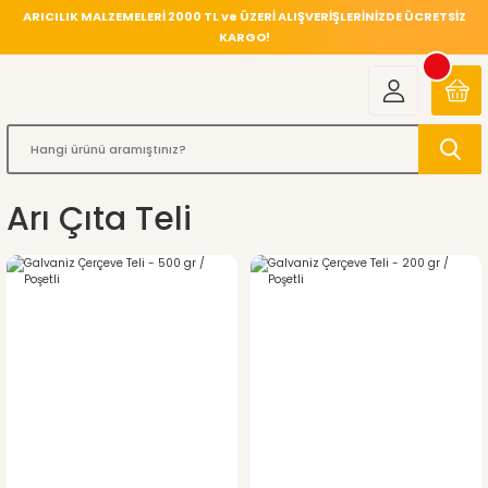
ARICILIK MALZEMELERİ 2000 TL ve ÜZERİ ALIŞVERİŞLERİNİZDE ÜCRETSİZ
KARGO!
Arı Çıta Teli