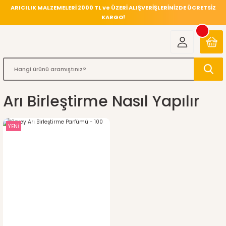
ARICILIK MALZEMELERİ 2000 TL ve ÜZERİ ALIŞVERİŞLERİNİZDE ÜCRETSİZ
KARGO!
Arı Birleştirme Nasıl Yapılır
YENİ