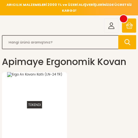
ARICILIK MALZEMELERİ 2000 TL ve ÜZERİ ALIŞVERİŞLERİNİZDE ÜCRETSİZ
KARGO!
Apimaye Ergonomik Kovan
TÜKENDİ