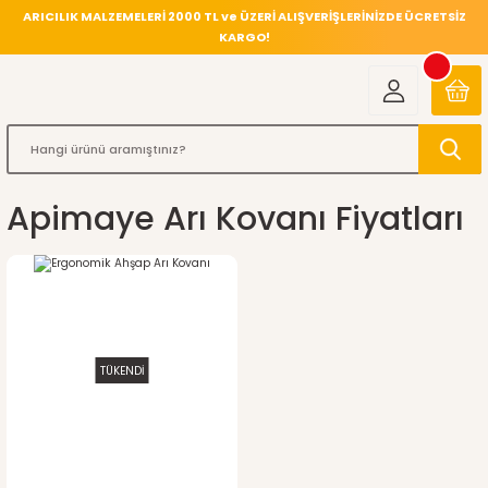
ARICILIK MALZEMELERİ 2000 TL ve ÜZERİ ALIŞVERİŞLERİNİZDE ÜCRETSİZ
KARGO!
Apimaye Arı Kovanı Fiyatları
TÜKENDİ