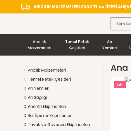
ARICILIK MALZEMELERİ 2000 TL ve ÜZERİ ALIŞ
Arıcılık
Temel Petek
Arı
Malzemeleri
Çeşitleri
Yemleri
S
Ana 
Arıcılık Malzemeleri
Temel Petek Çeşitleri
YENİ
Arı Yemleri
Arı Sağlığı
Ana Arı Ekipmanları
Bal İşleme Ekipmanları
Tavuk ve Güvercin Ekipmanları