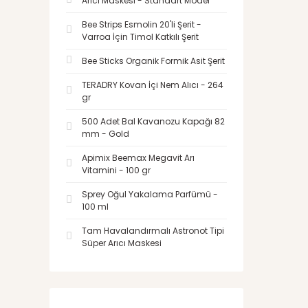
Arıcı Maskesi - Standart Model
Bee Strips Esmolin 20'li Şerit -
Varroa İçin Timol Katkılı Şerit
Bee Sticks Organik Formik Asit Şerit
TERADRY Kovan İçi Nem Alıcı - 264
gr
500 Adet Bal Kavanozu Kapağı 82
mm - Gold
Apimix Beemax Megavit Arı
Vitamini - 100 gr
Sprey Oğul Yakalama Parfümü -
100 ml
Tam Havalandırmalı Astronot Tipi
Süper Arıcı Maskesi