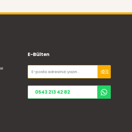
E-Bülten
si
0543 213 42 82