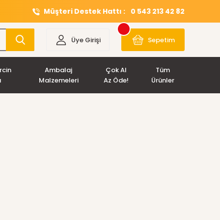
Müşteri Destek Hattı :
0 543 213 42 82
Üye Girişi
Sepetim
rcin
Ambalaj
Çok Al
Tüm
ı
Malzemeleri
Az Öde!
Ürünler