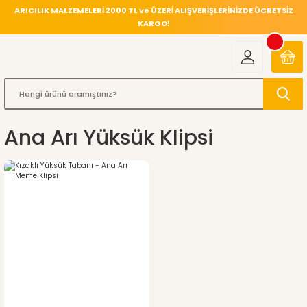
ARICILIK MALZEMELERİ 2000 TL ve ÜZERİ ALIŞVERİŞLERİNİZDE ÜCRETSİZ
KARGO!
Ana Arı Yüksük Klipsi