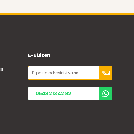
E-Bülten
si
0543 213 42 82