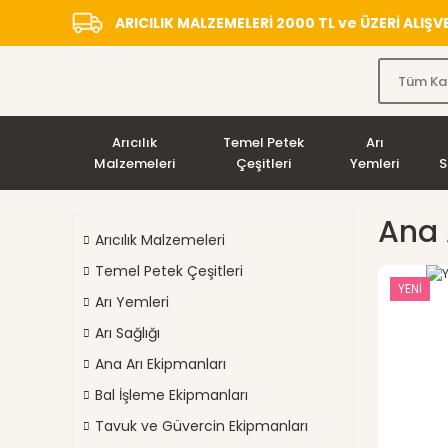
ARICILIK MALZEMELERİ 2000 TL ve ÜZERİ ALIŞ
Arıcılık
Temel Petek
Arı
Malzemeleri
Çeşitleri
Yemleri
S
Ana 
Arıcılık Malzemeleri
Temel Petek Çeşitleri
YENİ
Arı Yemleri
Arı Sağlığı
Ana Arı Ekipmanları
Bal İşleme Ekipmanları
Tavuk ve Güvercin Ekipmanları