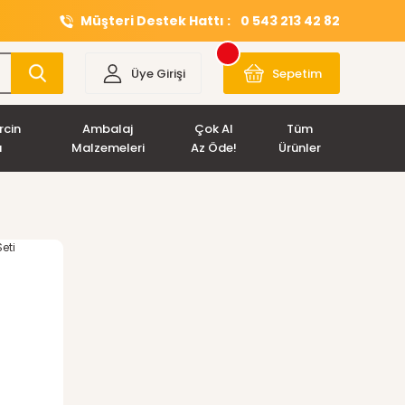
Müşteri Destek Hattı :
0 543 213 42 82
Üye Girişi
Sepetim
rcin
Ambalaj
Çok Al
Tüm
ı
Malzemeleri
Az Öde!
Ürünler