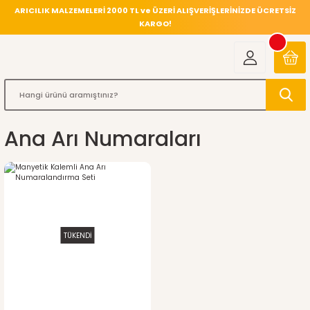
ARICILIK MALZEMELERİ 2000 TL ve ÜZERİ ALIŞVERİŞLERİNİZDE ÜCRETSİZ
KARGO!
Ana Arı Numaraları
TÜKENDİ