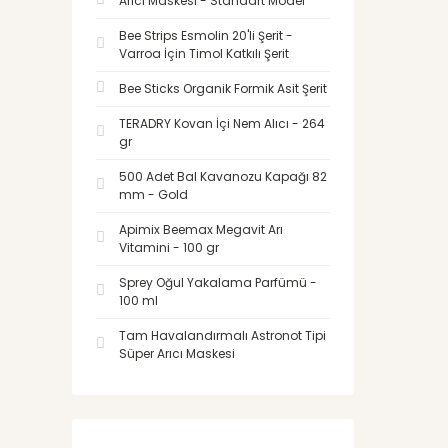
Arıcı Maskesi - Standart Model
Bee Strips Esmolin 20'li Şerit -
Varroa İçin Timol Katkılı Şerit
Bee Sticks Organik Formik Asit Şerit
TERADRY Kovan İçi Nem Alıcı - 264
gr
500 Adet Bal Kavanozu Kapağı 82
mm - Gold
Apimix Beemax Megavit Arı
Vitamini - 100 gr
Sprey Oğul Yakalama Parfümü -
100 ml
Tam Havalandırmalı Astronot Tipi
Süper Arıcı Maskesi