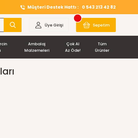
Müşteri Destek Hattı :
0 543 213 42 82
Üye Girişi
Sepetim
rcin
Ambalaj
Çok Al
Tüm
ı
Malzemeleri
Az Öde!
Ürünler
ları