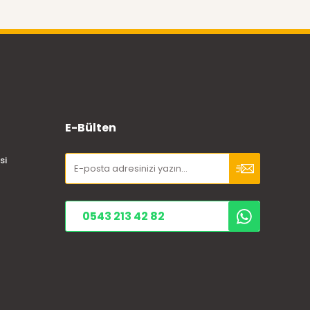
E-Bülten
si
0543 213 42 82