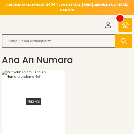
ARICILIK MALZEMELERİ 2000 TL ve ÜZERİ ALIŞVERİŞLERİNİZDE ÜCRETSİZ
KARGO!
Ana Arı Numara
TÜKENDİ