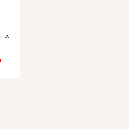
- 105
l