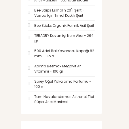
Arıcı Maskesi - Standart Model
Bee Strips Esmolin 20'li Şerit -
Varroa İçin Timol Katkılı Şerit
Bee Sticks Organik Formik Asit Şerit
TERADRY Kovan İçi Nem Alıcı - 264
gr
500 Adet Bal Kavanozu Kapağı 82
mm - Gold
Apimix Beemax Megavit Arı
Vitamini - 100 gr
Sprey Oğul Yakalama Parfümü -
100 ml
Tam Havalandırmalı Astronot Tipi
Süper Arıcı Maskesi