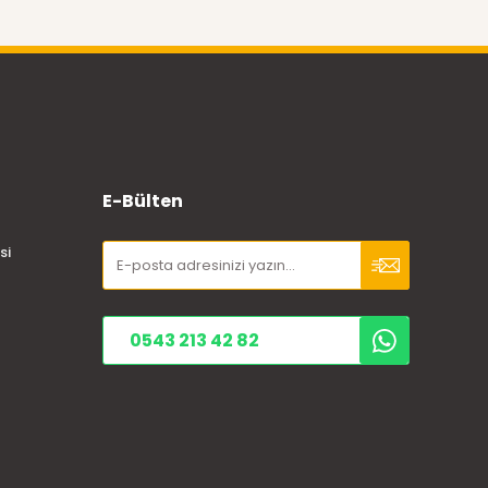
E-Bülten
si
0543 213 42 82