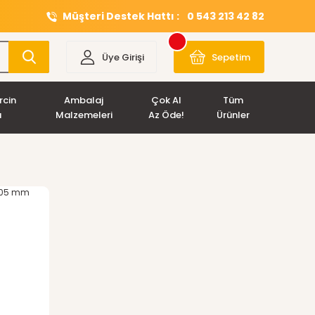
Müşteri Destek Hattı :
0 543 213 42 82
Üye Girişi
Sepetim
rcin
Ambalaj
Çok Al
Tüm
ı
Malzemeleri
Az Öde!
Ürünler