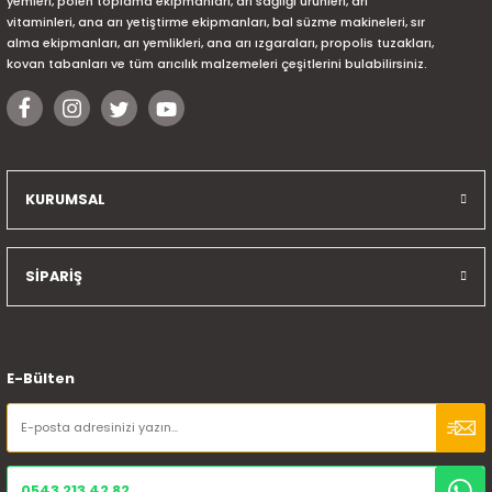
yemleri, polen toplama ekipmanları, arı sağlığı ürünleri, arı
vitaminleri, ana arı yetiştirme ekipmanları, bal süzme makineleri, sır
alma ekipmanları, arı yemlikleri, ana arı ızgaraları, propolis tuzakları,
kovan tabanları ve tüm arıcılık malzemeleri çeşitlerini bulabilirsiniz.
KURUMSAL
SİPARİŞ
E-Bülten
0543 213 42 82