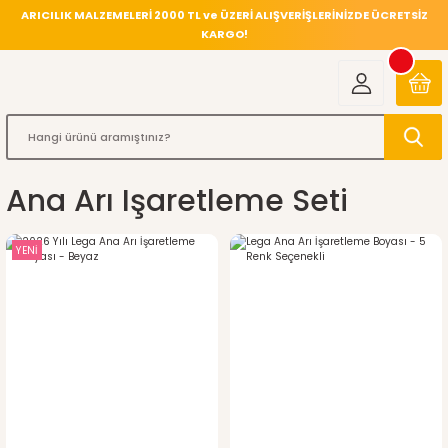
ARICILIK MALZEMELERİ 2000 TL ve ÜZERİ ALIŞVERİŞLERİNİZDE ÜCRETSİZ
KARGO!
Ana Arı Işaretleme Seti
YENİ