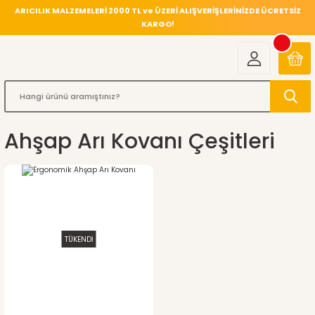
ARICILIK MALZEMELERİ 2000 TL ve ÜZERİ ALIŞVERİŞLERİNİZDE ÜCRETSİZ
KARGO!
Ahşap Arı Kovanı Çeşitleri
TÜKENDİ