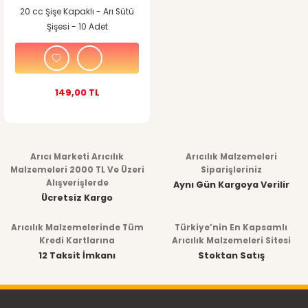
Suluklar
20 cc Şişe Kapaklı - Arı Sütü
Güvercin Ekipmanları
Şişesi - 10 Adet
Kovanlar & Kovan
Ekipmanları
Büyükbaş Hayvancılık
Malzemeleri
Kovan Tabanları &
149,00 TL
Kovan Kapakları
Polen Toplama
Ekipmanları
Arıcı Marketi Arıcılık
Arıcılık Malzemeleri
Malzemeleri 2000 TL Ve Üzeri
Siparişleriniz
Arı Maskotlu Hediyelik
Alışverişlerde
Ürünler
Aynı Gün Kargoya Verilir
Ücretsiz Kargo
Eğitici Arıcılık Kitapları
Arıcılık Malzemelerinde Tüm
Türkiye’nin En Kapsamlı
Kredi Kartlarına
Arıcılık Malzemeleri Sitesi
Bal & Polen & Propolis
12 Taksit İmkanı
Stoktan Satış