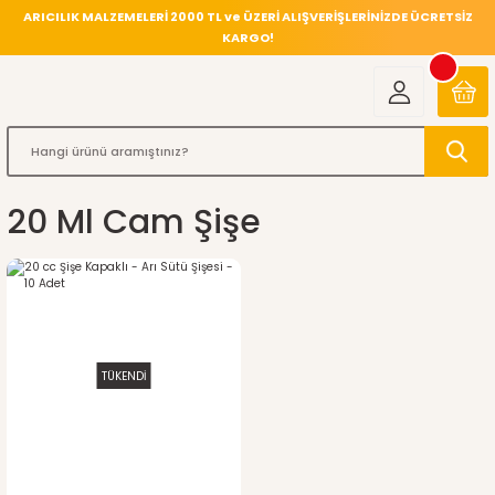
ARICILIK MALZEMELERİ 2000 TL ve ÜZERİ ALIŞVERİŞLERİNİZDE ÜCRETSİZ
KARGO!
20 Ml Cam Şişe
TÜKENDİ