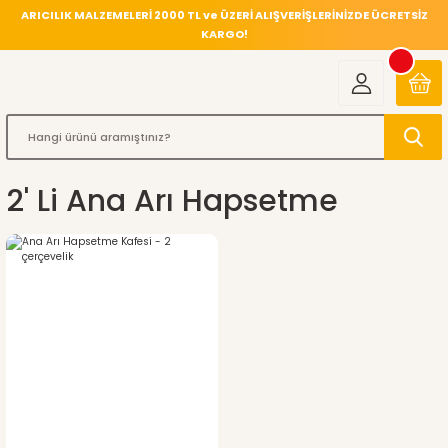
ARICILIK MALZEMELERİ 2000 TL ve ÜZERİ ALIŞVERİŞLERİNİZDE ÜCRETSİZ
KARGO!
2' Li Ana Arı Hapsetme