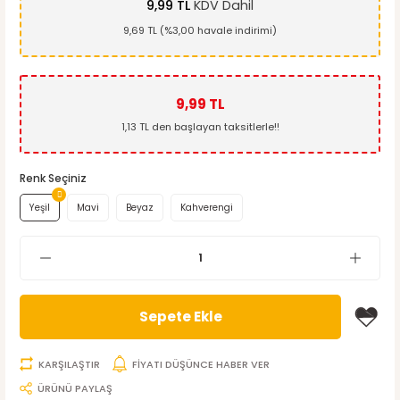
9,99 TL
KDV Dahil
9,69 TL (%3,00 havale indirimi)
9,99 TL
1,13 TL den başlayan taksitlerle!!
Renk Seçiniz
Yeşil
Mavi
Beyaz
Kahverengi
Sepete Ekle
KARŞILAŞTIR
FİYATI DÜŞÜNCE HABER VER
ÜRÜNÜ PAYLAŞ