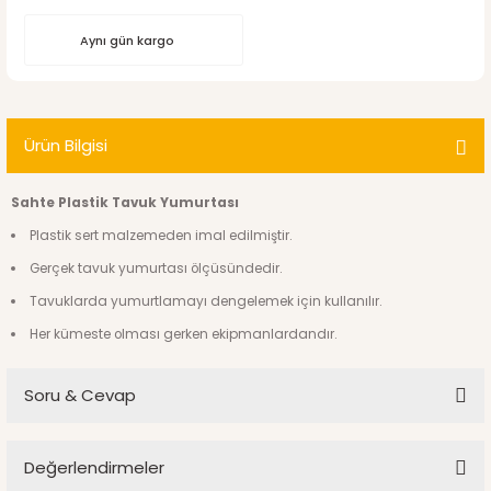
Aynı gün kargo
Ürün Bilgisi
Sahte Plastik Tavuk Yumurtası
Plastik sert malzemeden imal edilmiştir.
Gerçek tavuk yumurtası ölçüsündedir.
Tavuklarda yumurtlamayı dengelemek için kullanılır.
Her kümeste olması gerken ekipmanlardandır.
Soru & Cevap
Değerlendirmeler
Ürün hakkında henüz soru sorulmamış.