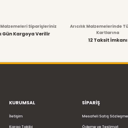
Ürün hakkında henüz soru sorulmamış.
Bu ürüne ilk yorumu siz yapın!
Yorum Yaz
Soru Sor
k Malzemeleri Siparişleriniz
Arıcılık Malzemelerinde T
Kartlarına
ı Gün Kargoya Verilir
12 Taksit İmkanı
KURUMSAL
SİPARİŞ
Gönder
İletişim
Mesafeli Satış Sözleşme
Kargo Takibi
Ödeme ve Teslimat