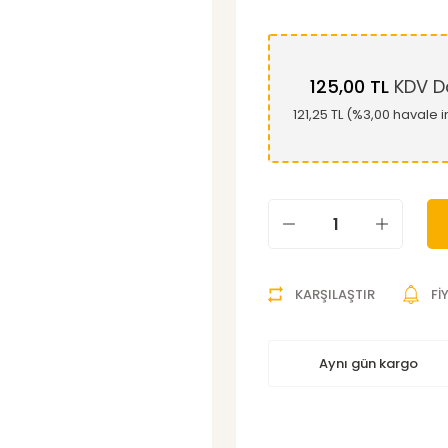
125,00 TL
KDV Da
121,25 TL (%3,00 havale i
KARŞILAŞTIR
Fİ
Aynı gün kargo