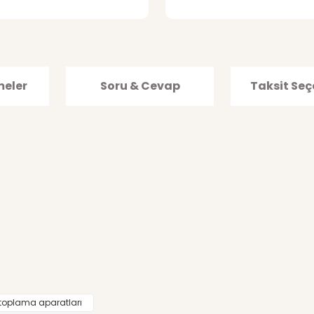
meler
Soru & Cevap
Taksit Seç
ğer konularda yetersiz gördüğünüz noktaları öneri formunu kullanarak tar
toplama aparatları