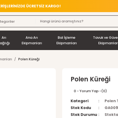
VERİŞLERİNİZDE ÜCRETSİZ KARGO!
Arı
Ana Arı
Bal İşleme
Tavuk ve Güve
ağlığı
Ekipmanları
Ekipmanları
Ekipmanlar
manları
Polen Küreği
Polen Küreği
0 - Yorum Yap -
(0)
Kategori
Polen 
Stok Kodu
GA009
Stok Durumu
Stokta