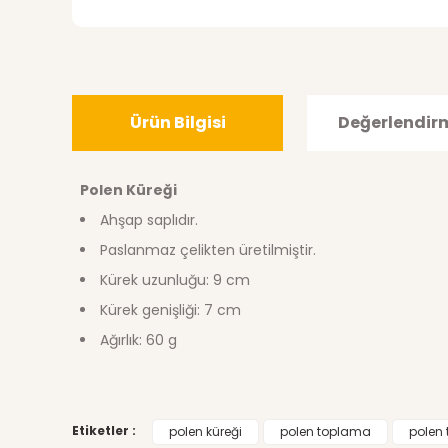
Ürün Bilgisi
Değerlendir
Polen Küreği
Ahşap saplıdır.
Paslanmaz çelikten üretilmiştir.
Kürek uzunluğu: 9 cm
Kürek genişliği: 7 cm
Ağırlık: 60 g
Bu ürünün fiyat bilgisi, resim, ürün açıklamalarında ve di
Etiketler :
polen küreği
polen toplama
polen 
Görüş ve önerileriniz için teşekkür ederiz.