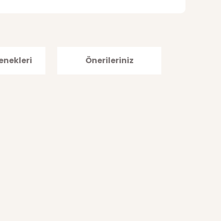
enekleri
Önerileriniz
afımıza iletebilirsiniz.