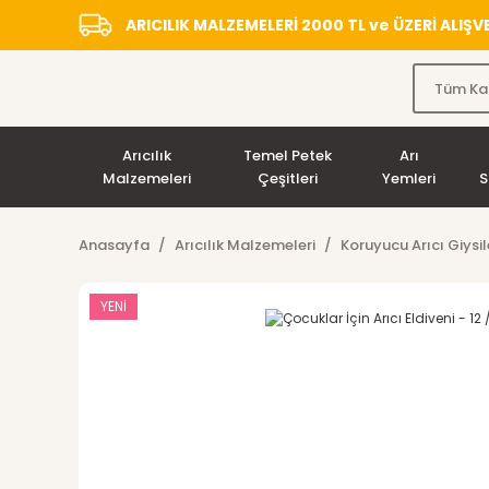
ARICILIK MALZEMELERİ 2000 TL ve ÜZERİ ALIŞ
Arıcılık
Temel Petek
Arı
Malzemeleri
Çeşitleri
Yemleri
S
Anasayfa
Arıcılık Malzemeleri
Koruyucu Arıcı Giysil
YENİ