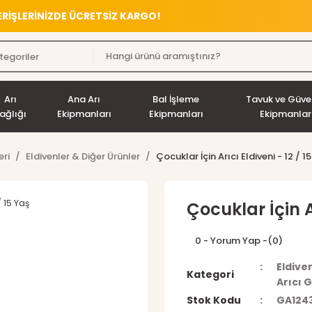
VERİŞLERİNİZDE ÜCRETSİZ KARGO!
Arı
Ana Arı
Bal İşleme
Tavuk ve Güve
ağlığı
Ekipmanları
Ekipmanları
Ekipmanlar
eri
Eldivenler & Diğer Ürünler
Çocuklar İçin Arıcı Eldiveni - 12 / 1
Çocuklar İçin Ar
0 - Yorum Yap -
(0)
Eldive
Kategori
Arıcı G
Stok Kodu
GA124