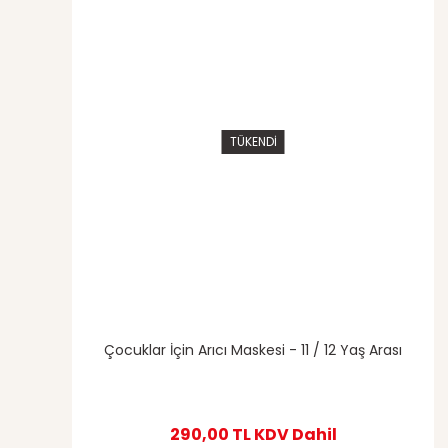
Ürün bilgilerinde hatalar bulunuyor.
Ürün fiyatı diğer sitelerden daha pahalı.
Soru Sor
Bu ürüne benzer farklı alternatifler olmalı.
TÜKENDİ
Çocuklar İçin Arıcı Maskesi - 11 / 12 Yaş Arası
290,00 TL
KDV Dahil