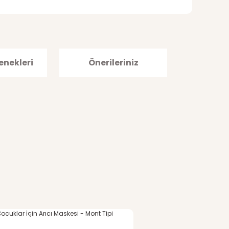
enekleri
Önerileriniz
afımıza iletebilirsiniz.