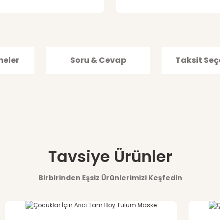
meler
Soru & Cevap
Taksit Seç
i aynı kalıp mı acaba
ğer konularda yetersiz gördüğünüz noktaları öneri formunu kullanarak tar
Tavsiye Ürünler
Bu ürüne ilk yorumu siz yapın!
Birbirinden Eşsiz Ürünlerimizi Keşfedin
Yorum Yaz