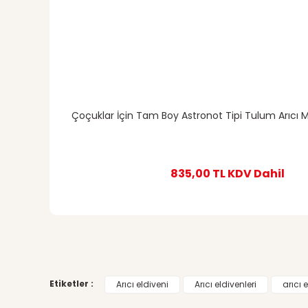
Çoçuklar İçin Tam Boy Astronot Tipi Tulum Arıcı M
835,00 TL
KDV Dahil
Etiketler :
Arıcı eldiveni
Arıcı eldivenleri
arıcı e