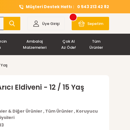
Müşteri Destek Hattı :
0 543 213 42 82
Üye Girişi
Sepetim
rcin
Ambalaj
Çok Al
Tüm
ı
Malzemeleri
Az Öde!
Ürünler
5 Yaş
ıcı Eldiveni - 12 / 15 Yaş
nler & Diğer Ürünler
,
Tüm Ürünler
,
Koruyucu
iysileri
33