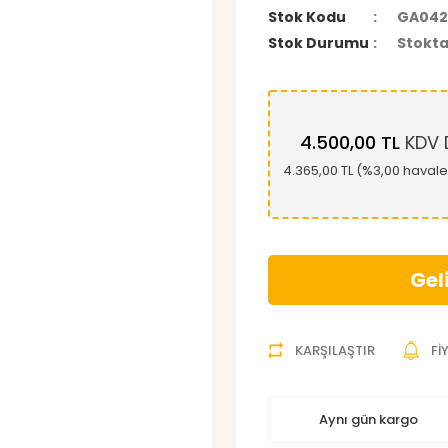
Stok Kodu
GA042
Stok Durumu
Stokta
4.500,00 TL
KDV D
4.365,00 TL (%3,00 havale 
Gel
KARŞILAŞTIR
Fİ
Aynı gün kargo