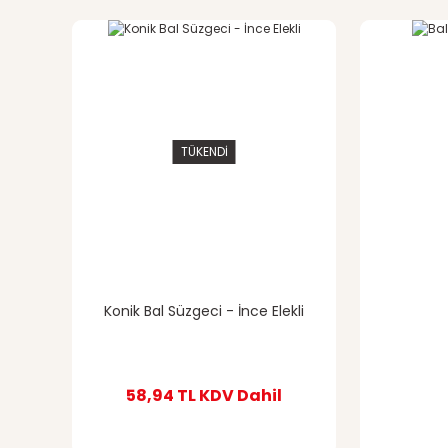
TÜKENDİ
Konik Bal Süzgeci - İnce Elekli
58,94 TL
KDV Dahil