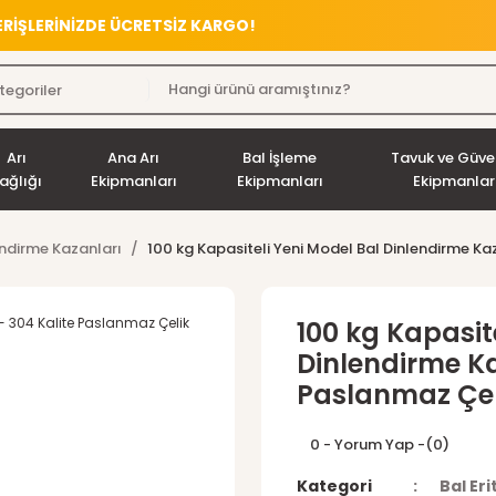
VERİŞLERİNİZDE ÜCRETSİZ KARGO!
Arı
Ana Arı
Bal İşleme
Tavuk ve Güve
ağlığı
Ekipmanları
Ekipmanları
Ekipmanlar
endirme Kazanları
100 kg Kapasiteli Yeni Model Bal Dinlendirme Ka
100 kg Kapasit
Dinlendirme Ka
Paslanmaz Çel
0 - Yorum Yap -
(0)
Kategori
Bal Er