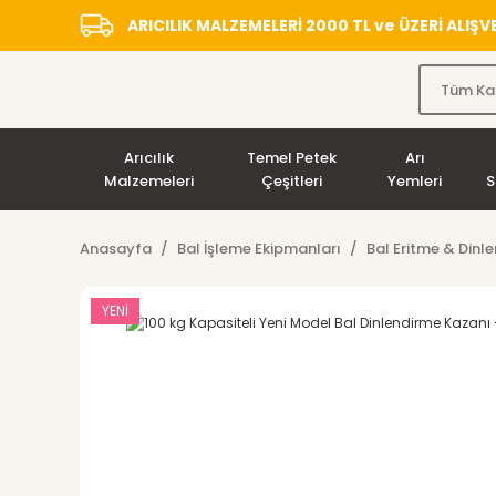
ARICILIK MALZEMELERİ 2000 TL ve ÜZERİ ALIŞ
Arıcılık
Temel Petek
Arı
Malzemeleri
Çeşitleri
Yemleri
S
Anasayfa
Bal İşleme Ekipmanları
Bal Eritme & Dinl
YENİ