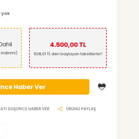
 yok
ahil
4.500,00 TL
indirimi)
508,01 TL den başlayan taksitlerle!!
ince Haber Ver
YATI DÜŞÜNCE HABER VER
ÜRÜNÜ PAYLAŞ