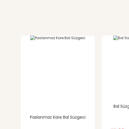
Bu ürünün fiyat bilgisi, resim, ürün açıklamalarında ve di
Görüş ve önerileriniz için teşekkür ederiz.
Ürün resmi kalitesiz, bozuk veya görüntülenemiyor.
Ürün açıklamasında eksik bilgiler bulunuyor.
Ürün bilgilerinde hatalar bulunuyor.
Ürün fiyatı diğer sitelerden daha pahalı.
Bu ürüne benzer farklı alternatifler olmalı.
Bal Süzg
Paslanmaz Kare Bal Süzgeci