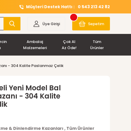
Müşteri Destek Hattı :
0 543 213 42 82
Üye Girişi
Sepetim
rcin
Ambalaj
Çok Al
Tüm
ı
Malzemeleri
Az Öde!
Ürünler
zanı - 304 Kalite Paslanmaz Çelik
eli Yeni Model Bal
zanı - 304 Kalite
ik
itme & Dinlendirme Kazanları
,
Tüm Ürünler