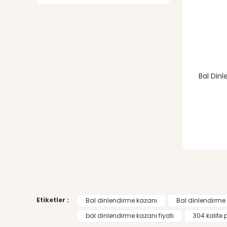
Bal Dinl
Etiketler :
Bal dinlendirme kazanı
Bal dinlendirme 
bal dinlendirme kazanı fiyatı
304 kalite