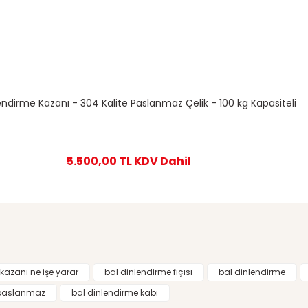
endirme Kazanı - 304 Kalite Paslanmaz Çelik - 100 kg Kapasiteli
5.500,00 TL
KDV Dahil
kazanı ne işe yarar
bal dinlendirme fıçısı
bal dinlendirme
 paslanmaz
bal dinlendirme kabı