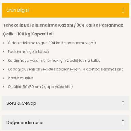
Ürün Bilgisi
Tenekelik Bal Dinlendirme Kazanı / 304 Kalite Paslanmaz
Çelik - 100 kg Kapasiteli
Gıda kodeksine uygun 304 kalite paslanmaz çelik
Paslanmaz çelik kapak
Kaldırmaya yardımcı olmak için 2 adet tutma kulbu
Kapağı güvenli bir şekilde sabitlemek için iki adet paslanmaz kilit
Plastik musluk
Ölçüleri: 50x50 cm ( çap x yükseklik )
Soru & Cevap
Değerlendirmeler
Ürün hakkında henüz soru sorulmamış.