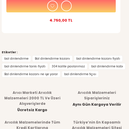
4.750,00 TL
Etiketler :
bal dinlendirme
Bal dinlendirme kazanı
bal dinlendirme kazanı fiyatı
bal dinlendirme tankı fiyatı
304 kalite paslanmaz
bal dinlendirme kabı
Bal dinlendirme kazanı ne işe yarar
bal dinlendirme fıçısı
Arıcı Marketi Arıcılık
Arıcılık Malzemeleri
Malzemeleri 2000 TL Ve Üzeri
Siparişleriniz
Alışverişlerde
Aynı Gün Kargoya Verilir
Ücretsiz Kargo
Arıcılık Malzemelerinde Tüm
Türkiye’nin En Kapsamlı
Kredi Kartlarına
Arıcılık Malzemeleri Sitesi