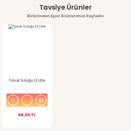
Bu ürünün fiyat bilgisi, resim, ürün açıklamalarında ve diğer
Tavsiye Ürünler
konularda yetersiz gördüğünüz noktaları öneri formunu
Birbirinden Eşsiz Ürünlerimizi Keşfedin
kullanarak tarafımıza iletebilirsiniz.
Görüş ve önerileriniz için teşekkür ederiz.
Ürün resmi kalitesiz, bozuk veya görüntülenemiyor.
Ürün açıklamasında eksik bilgiler bulunuyor.
Ürün bilgilerinde hatalar bulunuyor.
Tavuk Suluğu 1,3 Litre
Ürün fiyatı diğer sitelerden daha pahalı.
Bu ürüne benzer farklı alternatifler olmalı.
94,00 TL