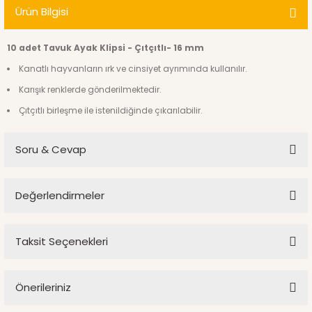
Ürün Bilgisi
10 adet Tavuk Ayak Klipsi - Çıtçıtlı- 16 mm
Kanatlı hayvanların ırk ve cinsiyet ayrımında kullanılır.
Karışık renklerde gönderilmektedir.
Çıtçıtlı birleşme ile istenildiğinde çıkarılabilir.
Soru & Cevap
Değerlendirmeler
Ürün hakkında henüz soru sorulmamış.
Taksit Seçenekleri
Bu ürüne ilk yorumu siz yapın!
Soru Sor
Önerileriniz
Yorum Yaz